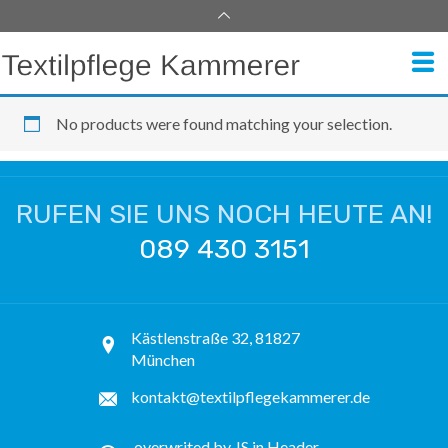
No products were found matching your selection.
RUFEN SIE UNS NOCH HEUTE AN!
089 430 3151
Kästlenstraße 32, 81827
München
kontakt@textilpflegekammerer.de
overwrited by JS in Header-